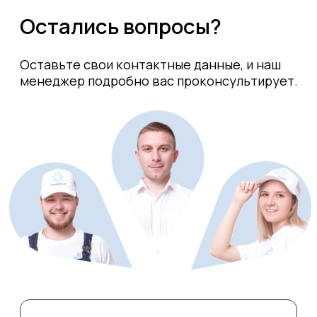
Аренда системы
Отзывы
Покупка системы
Контакты
Вопрос-ответ
РЕСП. БАШКОРТОСТАН, ЧИШМИНСКИЙ Р-Н,
РП. ЧИШМЫ, УЛ. ТРАКТОВАЯ, Д 17, КВ 2,
ИНН/ОГРНИП 025500753318 /
324028000175133
Договор купли продажи
Договор-оферта
Договор аренды
Политика конфиденциальности
(c) ИП СЕМЁНОВ А. С. Все права защищены.
Копирование информации разрешено только
с письменного согласия правообладателя. 2025.