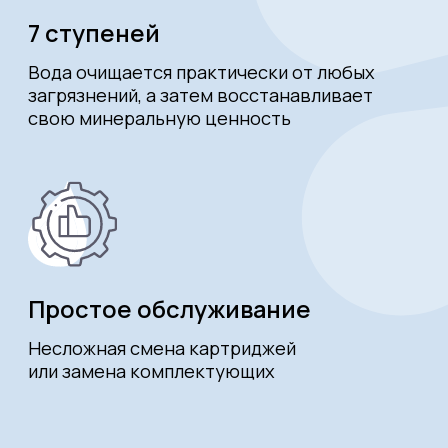
Ступень № 1
— удаляет ржавчину, частицы
песка и другие крупные твердые частицы.
Ступень № 2
— поглощает свободный хлор
и химические примеси, которые вызывают
неприятный привкус и запах воды.
Ступень № 3
— задерживает мелкие
твердые частицы, хлор и другие