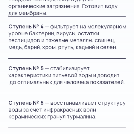
Компоненты системы очистки
воды «Sevenaqua»
cертифицированы
по международным стандартам.
Система доказала свою эффективность в
проведенной экспертизе, сократив в 11,9
раз содержание вредных примесей в
водопроводной воде.
Размеры системы(д×в×ш)
39 × 55 × 28 см
Размеры бака (д×в×ш)
24 × 35 × 24 см
Емкость накопительного бака
6 л