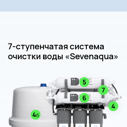
органические загрязнения. Готовит воду
для мембраны.
Ступень № 4
— фильтрует на молекулярном
уровне бактерии, вирусы, остатки
пестицидов и тяжелые металлы: свинец,
медь, барий, хром, ртуть, кадмий и селен.
Ступень № 5
— стабилизирует
характеристики питьевой воды и доводит
до оптимальных для человека показателей.
Ступень № 6
— восстанавливает структуру
воды за счет инфракрасных волн
керамических гранул турмалина.
Ступень № 7
— минерализует воду,
обогащая ионами калия, натрия, магния
и кальция.
Основные характеристики
системы: