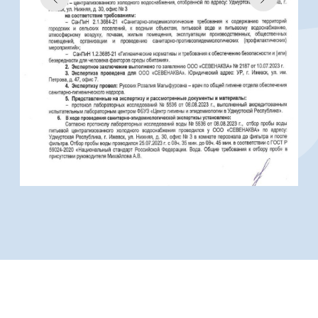
Адрес: г. Уфа, ул. Караидельская д. 54/1
Телефон: +7 937 332 1888
Электронная почта:
ufa.7aqua@gmail.com
+7 937 332 1888
ufa.7aqua@gmail.com