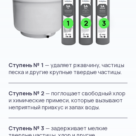
Размеры системы (дxвxш) — 39×55×28 см
Размеры бака (дxвxш) — 24×34,5×24 см
Емкость накопительного бака — 6 л
Вес системы очистки — 10 кг
Производительность чистой воды — 96 л/сут.
Покупка системы очистки
воды и комплектующих