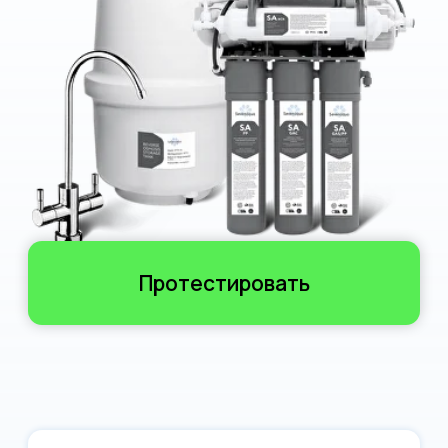
Протестировать
7 ступеней
очистки воды
2 года
на рынке
5 лет
гарантия